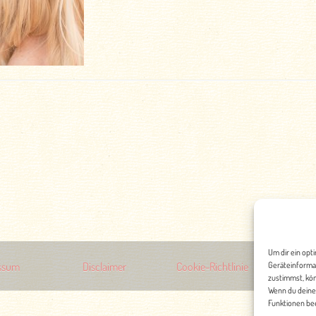
Um dir ein opt
ssum
Disclaimer
Cookie-Richtlinie
Geräteinforma
Date
zustimmst, kön
Wenn du deine
Funktionen bee