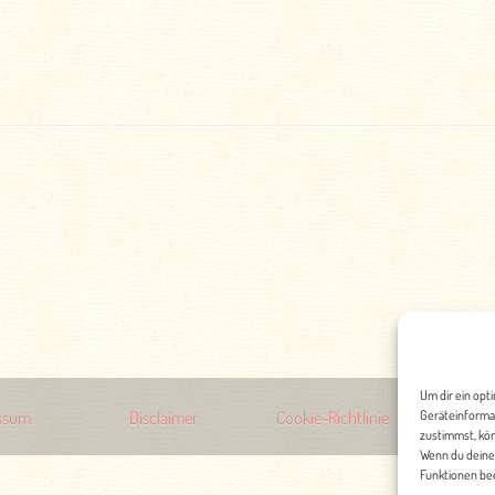
Um dir ein opt
ssum
Disclaimer
Cookie-Richtlinie
Geräteinforma
Date
zustimmst, kön
Wenn du deine
Funktionen bee