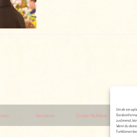
Um dir ein opt
ssum
Disclaimer
Cookie-Richtlinie
Geräteinforma
Date
zustimmst, kön
Wenn du deine
Funktionen bee