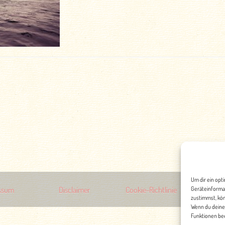
Um dir ein opt
ssum
Disclaimer
Cookie-Richtlinie
Geräteinforma
Date
zustimmst, kön
Wenn du deine
Funktionen bee